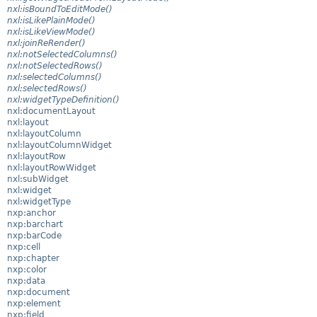
nxl:isBoundToEditMode()
nxl:isLikePlainMode()
nxl:isLikeViewMode()
nxl:joinReRender()
nxl:notSelectedColumns()
nxl:notSelectedRows()
nxl:selectedColumns()
nxl:selectedRows()
nxl:widgetTypeDefinition()
nxl:documentLayout
nxl:layout
nxl:layoutColumn
nxl:layoutColumnWidget
nxl:layoutRow
nxl:layoutRowWidget
nxl:subWidget
nxl:widget
nxl:widgetType
nxp:anchor
nxp:barchart
nxp:barCode
nxp:cell
nxp:chapter
nxp:color
nxp:data
nxp:document
nxp:element
nxp:field