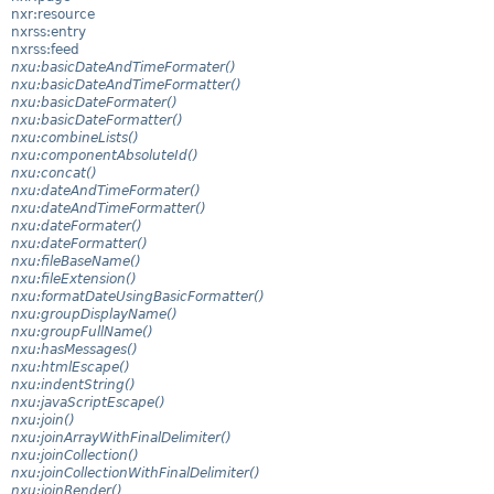
nxr:resource
nxrss:entry
nxrss:feed
nxu:basicDateAndTimeFormater()
nxu:basicDateAndTimeFormatter()
nxu:basicDateFormater()
nxu:basicDateFormatter()
nxu:combineLists()
nxu:componentAbsoluteId()
nxu:concat()
nxu:dateAndTimeFormater()
nxu:dateAndTimeFormatter()
nxu:dateFormater()
nxu:dateFormatter()
nxu:fileBaseName()
nxu:fileExtension()
nxu:formatDateUsingBasicFormatter()
nxu:groupDisplayName()
nxu:groupFullName()
nxu:hasMessages()
nxu:htmlEscape()
nxu:indentString()
nxu:javaScriptEscape()
nxu:join()
nxu:joinArrayWithFinalDelimiter()
nxu:joinCollection()
nxu:joinCollectionWithFinalDelimiter()
nxu:joinRender()