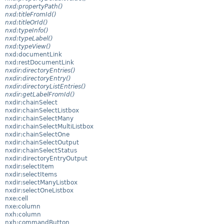
nxd:propertyPath()
nxd:titleFromId()
nxd:titleOrId()
nxd:typeInfo()
nxd:typeLabel()
nxd:typeView()
nxd:documentLink
nxd:restDocumentLink
nxdir:directoryEntries()
nxdir:directoryEntry()
nxdir:directoryListEntries()
nxdir:getLabelFromId()
nxdir:chainSelect
nxdir:chainSelectListbox
nxdir:chainSelectMany
nxdir:chainSelectMultiListbox
nxdir:chainSelectOne
nxdir:chainSelectOutput
nxdir:chainSelectStatus
nxdir:directoryEntryOutput
nxdir:selectItem
nxdir:selectItems
nxdir:selectManyListbox
nxdir:selectOneListbox
nxe:cell
nxe:column
nxh:column
nxh:commandButton