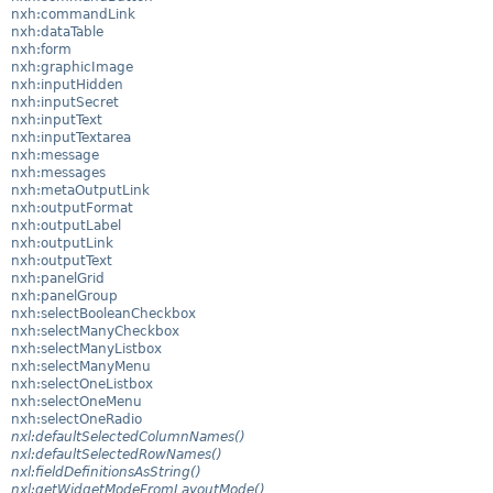
nxh:commandLink
nxh:dataTable
nxh:form
nxh:graphicImage
nxh:inputHidden
nxh:inputSecret
nxh:inputText
nxh:inputTextarea
nxh:message
nxh:messages
nxh:metaOutputLink
nxh:outputFormat
nxh:outputLabel
nxh:outputLink
nxh:outputText
nxh:panelGrid
nxh:panelGroup
nxh:selectBooleanCheckbox
nxh:selectManyCheckbox
nxh:selectManyListbox
nxh:selectManyMenu
nxh:selectOneListbox
nxh:selectOneMenu
nxh:selectOneRadio
nxl:defaultSelectedColumnNames()
nxl:defaultSelectedRowNames()
nxl:fieldDefinitionsAsString()
nxl:getWidgetModeFromLayoutMode()