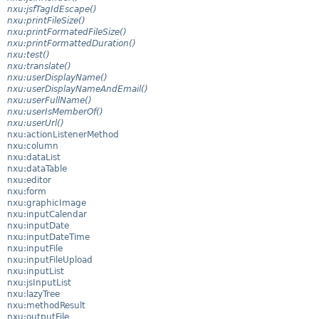
nxu:jsfTagIdEscape()
nxu:printFileSize()
nxu:printFormatedFileSize()
nxu:printFormattedDuration()
nxu:test()
nxu:translate()
nxu:userDisplayName()
nxu:userDisplayNameAndEmail()
nxu:userFullName()
nxu:userIsMemberOf()
nxu:userUrl()
nxu:actionListenerMethod
nxu:column
nxu:dataList
nxu:dataTable
nxu:editor
nxu:form
nxu:graphicImage
nxu:inputCalendar
nxu:inputDate
nxu:inputDateTime
nxu:inputFile
nxu:inputFileUpload
nxu:inputList
nxu:jsInputList
nxu:lazyTree
nxu:methodResult
nxu:outputFile