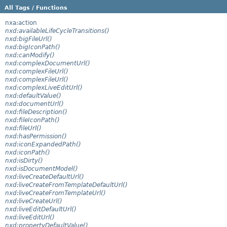
All Tags / Functions
nxa:action
nxd:availableLifeCycleTransitions()
nxd:bigFileUrl()
nxd:bigIconPath()
nxd:canModify()
nxd:complexDocumentUrl()
nxd:complexFileUrl()
nxd:complexFileUrl()
nxd:complexLiveEditUrl()
nxd:defaultValue()
nxd:documentUrl()
nxd:fileDescription()
nxd:fileIconPath()
nxd:fileUrl()
nxd:hasPermission()
nxd:iconExpandedPath()
nxd:iconPath()
nxd:isDirty()
nxd:isDocumentModel()
nxd:liveCreateDefaultUrl()
nxd:liveCreateFromTemplateDefaultUrl()
nxd:liveCreateFromTemplateUrl()
nxd:liveCreateUrl()
nxd:liveEditDefaultUrl()
nxd:liveEditUrl()
nxd:propertyDefaultValue()