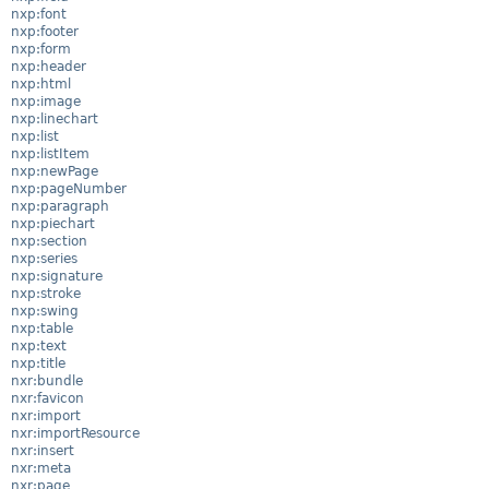
nxp:font
nxp:footer
nxp:form
nxp:header
nxp:html
nxp:image
nxp:linechart
nxp:list
nxp:listItem
nxp:newPage
nxp:pageNumber
nxp:paragraph
nxp:piechart
nxp:section
nxp:series
nxp:signature
nxp:stroke
nxp:swing
nxp:table
nxp:text
nxp:title
nxr:bundle
nxr:favicon
nxr:import
nxr:importResource
nxr:insert
nxr:meta
nxr:page